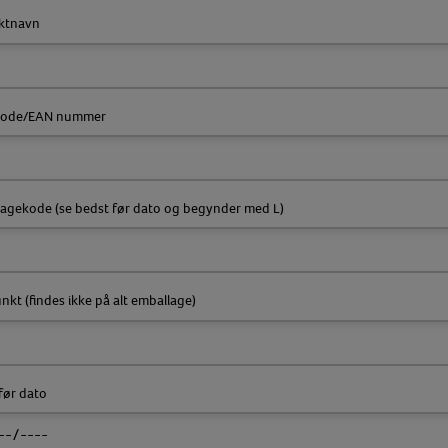
ktnavn
kode/EAN nummer
agekode (se bedst før dato og begynder med L)
nkt (findes ikke på alt emballage)
før dato