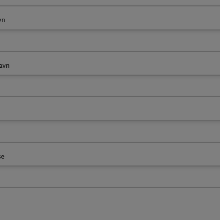
vn
avn
se