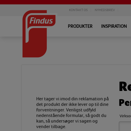
KONTAKT OS
NYHEDSBREV
PRODUKTER
INSPIRATION
Home
Kontakt os
>
>
R
Her tager vi imod din reklamation på
Pe
det produkt der ikke lever op til dine
forventninger. Venligst udfyld
nedenstående formular, så godt du
Virks
kan, så undersøger vi sagen og
vender tilbage.