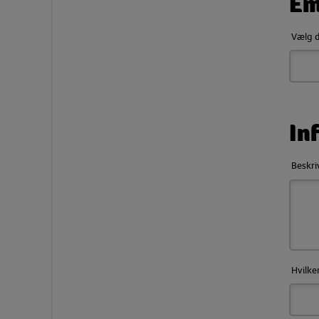
Em
Vælg d
In
Beskri
Hvilke