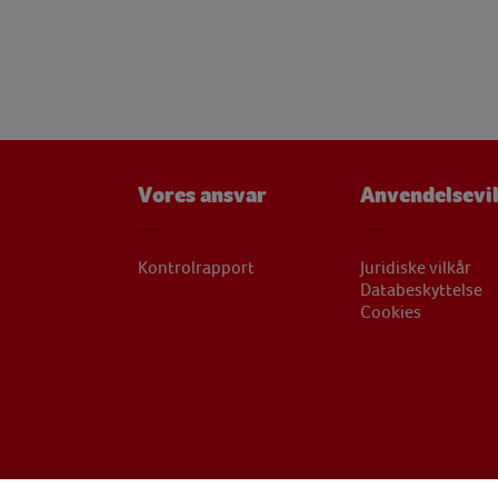
Vores ansvar
Anvendelsevi
Kontrolrapport
Juridiske vilkår
Databeskyttelse
Cookies