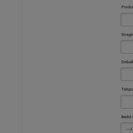
Produ
Streg
Emball
Tidspu
Bedst 