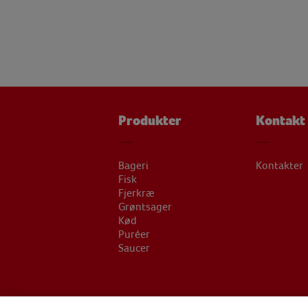
Produkter
Kontakt
Bageri
Kontakter
Fisk
Fjerkræ
Grøntsager
Kød
Puréer
Saucer