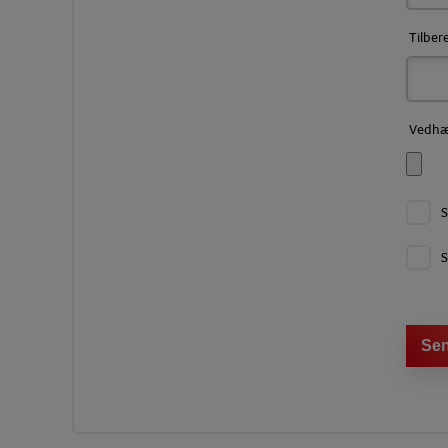
Tilber
Vedhæf
S
S