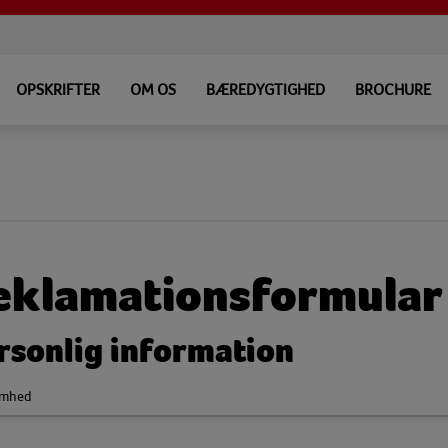
OPSKRIFTER
OM OS
BÆREDYGTIGHED
BROCHURE
eklamationsformular
rsonlig information
omhed