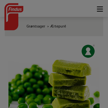
Togg
navi
Grøntsager
Ærtepuré
>