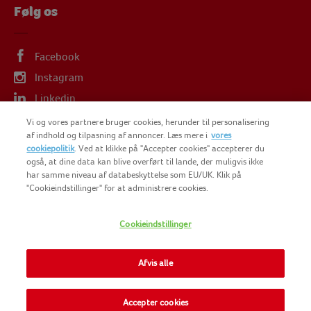
Følg os
Facebook
Instagram
Linkedin
Vi og vores partnere bruger cookies, herunder til personalisering
af indhold og tilpasning af annoncer. Læs mere i
vores
cookiepolitik
. Ved at klikke på "Accepter cookies" accepterer du
også, at dine data kan blive overført til lande, der muligvis ikke
har samme niveau af databeskyttelse som EU/UK. Klik på
COPYRIGHT FINDUS 2025
"Cookieindstillinger" for at administrere cookies.
FINDUS SPECIAL FOODS
Cookieindstillinger
NOMAD FOODS
Afvis alle
SITEMAP
Accepter cookies