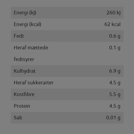
Energi (kJ)
260 kJ
Energi (kcal)
62 kcal
Fedt
0.6 g
Heraf mættede
0.1 g
fedtsyrer
Kulhydrat
6.9 g
Heraf sukkerarter
4.5 g
Kostfibre
5.5 g
Protein
4.5 g
Salt
0.01 g