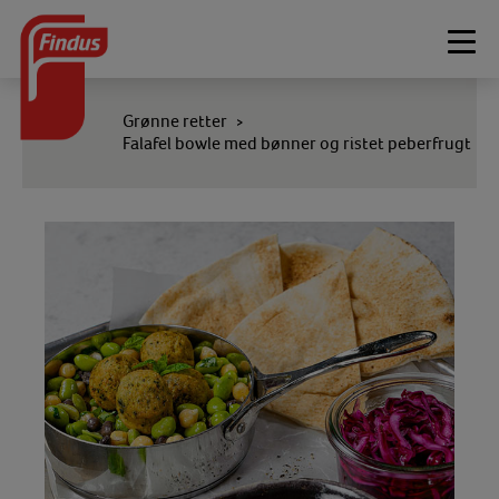
Togg
navi
Grønne retter
>
Falafel bowle med bønner og ristet peberfrugt