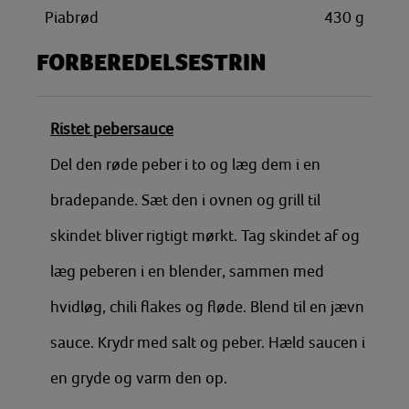
Piabrød
430
g
FORBEREDELSESTRIN
Ristet pebersauce
Del den røde peber i to og læg dem i en
bradepande. Sæt den i ovnen og grill til
skindet bliver rigtigt mørkt. Tag skindet af og
læg peberen i en blender, sammen med
hvidløg, chili flakes og fløde. Blend til en jævn
sauce. Krydr med salt og peber. Hæld saucen i
en gryde og varm den op.