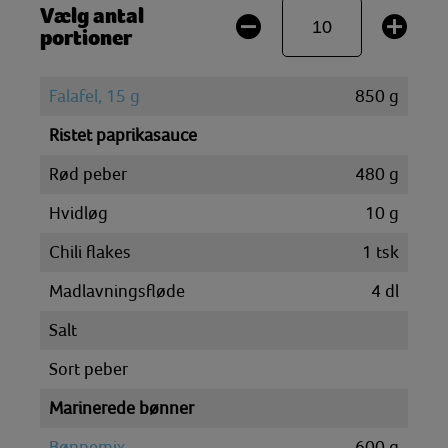
Vælg antal
portioner
Falafel, 15 g
850
g
Ristet paprikasauce
Rød peber
480
g
Hvidløg
10
g
Chili flakes
1
tsk
Madlavningsfløde
4
dl
Salt
Sort peber
Marinerede bønner
Bønnemix
600
g