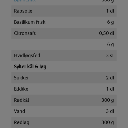
Rapsolie
1
dl
Basilikum frisk
6
g
Citronsaft
0,50
dl
6
g
Hvidløgsfed
3
st
Syltet kål & løg
Sukker
2
dl
Eddike
1
dl
Rødkål
300
g
Vand
3
dl
Rødløg
300
g